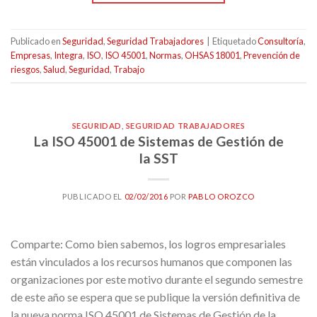
Publicado en
Seguridad
,
Seguridad Trabajadores
|
Etiquetado
Consultoría
,
Empresas
,
Integra
,
ISO
,
ISO 45001
,
Normas
,
OHSAS 18001
,
Prevención de
riesgos
,
Salud
,
Seguridad
,
Trabajo
SEGURIDAD
,
SEGURIDAD TRABAJADORES
La ISO 45001 de Sistemas de Gestión de
la SST
PUBLICADO EL
02/02/2016
POR
PABLO OROZCO
Comparte: Como bien sabemos, los logros empresariales
están vinculados a los recursos humanos que componen las
organizaciones por este motivo durante el segundo semestre
de este año se espera que se publique la versión definitiva de
la nueva norma ISO 45001 de Sistemas de Gestión de la