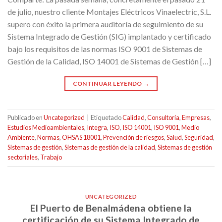
de julio, nuestro cliente Montajes Eléctricos Vinaelectric, S.L.
supero con éxito la primera auditoría de seguimiento de su
Sistema Integrado de Gestión (SIG) implantado y certificado
bajo los requisitos de las normas ISO 9001 de Sistemas de
Gestión de la Calidad, ISO 14001 de Sistemas de Gestión […]
CONTINUAR LEYENDO
→
Publicado en
Uncategorized
|
Etiquetado
Calidad
,
Consultoría
,
Empresas
,
Estudios Medioambientales
,
Integra
,
ISO
,
ISO 14001
,
ISO 9001
,
Medio
Ambiente
,
Normas
,
OHSAS 18001
,
Prevención de riesgos
,
Salud
,
Seguridad
,
Sistemas de gestión
,
Sistemas de gestión de la calidad
,
Sistemas de gestión
sectoriales
,
Trabajo
UNCATEGORIZED
El Puerto de Benalmádena obtiene la
certificación de su Sistema Integrado de