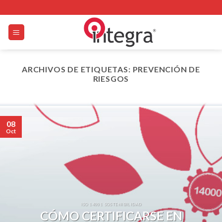
Skip
to
content
ARCHIVOS DE ETIQUETAS:
PREVENCIÓN DE
RIESGOS
08
Oct
ISO 14001 SOSTENIBILIDAD
CÓMO CERTIFICARSE EN