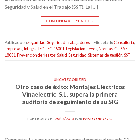
Seguridad y Salud en el Trabajo (SST). La […]
CONTINUAR LEYENDO
→
Publicado en
Seguridad
,
Seguridad Trabajadores
|
Etiquetado
Consultoría
,
Empresas
,
Integra
,
ISO
,
ISO 45001
,
Legislación
,
Leyes
,
Normas
,
OHSAS
18001
,
Prevención de riesgos
,
Salud
,
Seguridad
,
Sistemas de gestión
,
SST
UNCATEGORIZED
Otro caso de éxito: Montajes Eléctricos
Vinaelectric, S.L. supera la primera
auditoría de seguimiento de su SIG
PUBLICADO EL
28/07/2015
POR
PABLO OROZCO
Comparte: La pasada semana, concretamente el pasado 21