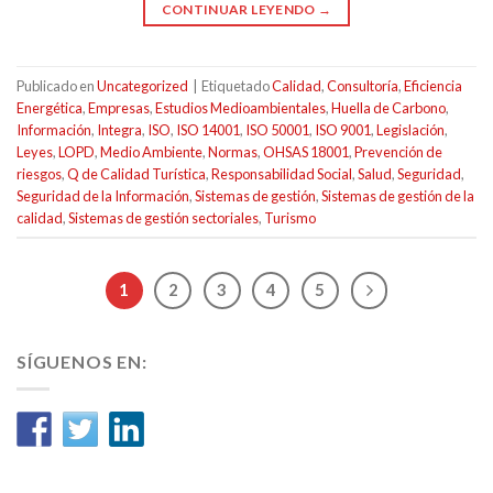
CONTINUAR LEYENDO
→
Publicado en
Uncategorized
|
Etiquetado
Calidad
,
Consultoría
,
Eficiencia
Energética
,
Empresas
,
Estudios Medioambientales
,
Huella de Carbono
,
Información
,
Integra
,
ISO
,
ISO 14001
,
ISO 50001
,
ISO 9001
,
Legislación
,
Leyes
,
LOPD
,
Medio Ambiente
,
Normas
,
OHSAS 18001
,
Prevención de
riesgos
,
Q de Calidad Turística
,
Responsabilidad Social
,
Salud
,
Seguridad
,
Seguridad de la Información
,
Sistemas de gestión
,
Sistemas de gestión de la
calidad
,
Sistemas de gestión sectoriales
,
Turismo
1
2
3
4
5
SÍGUENOS EN: