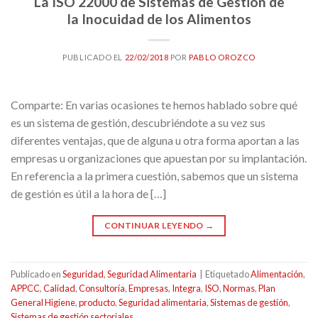
La ISO 22000 de Sistemas de Gestión de
la Inocuidad de los Alimentos
PUBLICADO EL
22/02/2018
POR
PABLO OROZCO
Comparte: En varias ocasiones te hemos hablado sobre qué
es un sistema de gestión, descubriéndote a su vez sus
diferentes ventajas, que de alguna u otra forma aportan a las
empresas u organizaciones que apuestan por su implantación.
En referencia a la primera cuestión, sabemos que un sistema
de gestión es útil a la hora de […]
CONTINUAR LEYENDO
→
Publicado en
Seguridad
,
Seguridad Alimentaria
|
Etiquetado
Alimentación
,
APPCC
,
Calidad
,
Consultoría
,
Empresas
,
Integra
,
ISO
,
Normas
,
Plan
General Higiene
,
producto
,
Seguridad alimentaria
,
Sistemas de gestión
,
Sistemas de gestión sectoriales