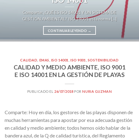
Comparte: ¿QUÉ ES ISO 14001 Y UN SISTEMA DE
GESTIÓN AMBIENTAL? ISO 14001 es la norma [...]
CONTINUAR LEYENDO
→
CALIDAD
,
EMAS
,
ISO 14001
,
ISO 9001
,
SOSTENIBILIDAD
CALIDAD Y MEDIO AMBIENTE, ISO 9001
E ISO 14001 EN LA GESTIÓN DE PLAYAS
PUBLICADO EL
26/07/2018
POR
NURIA GUZMAN
Comparte: Hoy en día, los gestores de las playas disponen de
muchas herramientas para apostar por esa adecuada gestión
en calidad y medio ambiente; todos hemos oído hablar de la
bandera azul, de la Q de calidad turística, del Reglamento