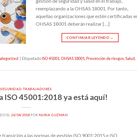
gestión de seguridad y salud en el trabajo,
reemplazando a la OHSAS 18001. Por tanto,
aquellas organizaciones que estén certificadas e
OHSAS 18001 deberán realizar […]
CONTINUAR LEYENDO
→
ategorized
|
Etiquetado
ISO 45001
,
OHSAS 18001
,
Prevención de riesgos
,
Salud
,
SEGURIDAD TRABAJADORES
a ISO 45001:2018 ya está aquí!
DO EL
26/04/2018
POR
NURIA GUZMAN
 transición a las normas de gestión ISO 9001:2015 e ISO