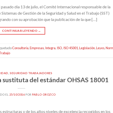
pasado día 13 de julio, el Comité Internacional responsable de la
Sistemas de Gestión de la Seguridad y Salud en el Trabajo (SST)
rando con su aprobación que la publicación de la que […]
CONTINUAR LEYENDO
→
iquetado
Consultoría
,
Empresas
,
Integra
,
ISO
,
ISO 45001
,
Legislación
,
Leyes
,
Nor
Trabajo
RIDAD
,
SEGURIDAD TRABAJADORES
a sustituta del estándar OHSAS 18001
ADO EL
25/10/2016
POR
PABLO OROZCO
 estructuras y de los altos niveles de excelencia recogidos en los