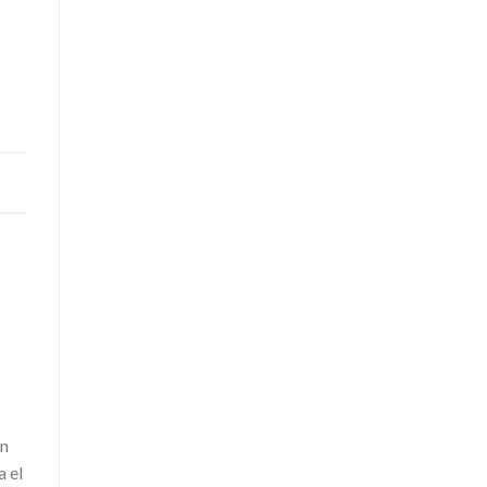
ón
a el