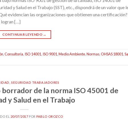
 bajo normas ISO 9001 de gestión de la calidad, ISO 14001 de
ad y Salud en el Trabajo (SST), etc., dispondrá de un valor que l
¿Qué evidencian las organizaciones que obtienen una certificación?
 logran […]
CONTINUAR LEYENDO
→
ión
,
Consultoría
,
ISO 14001
,
ISO 9001
,
Medio Ambiente
,
Normas
,
OHSAS 18001
,
S
RIDAD
,
SEGURIDAD TRABAJADORES
 borrador de la norma ISO 45001 de
d y Salud en el Trabajo
ADO EL
20/07/2017
POR
PABLO OROZCO