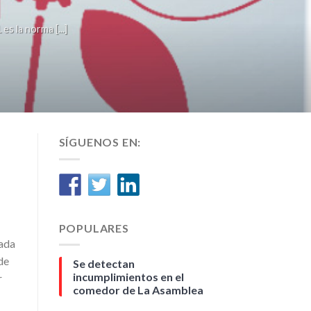
la norma [...]
SÍGUENOS EN:
POPULARES
ada
de
Se detectan
incumplimientos en el
r
comedor de La Asamblea