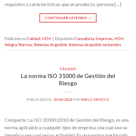
requisitos y características que un producto, persona […]
CONTINUAR LEYENDO
→
Publicado en
Calidad
,
I+D+i
|
Etiquetado
Consultoría
,
Empresas
,
I+D+i
,
Integra
,
Normas
,
Sistemas de gestión
,
Sistemas de gestión sectoriales
CALIDAD
La norma ISO 31000 de Gestión del
Riesgo
PUBLICADO EL
05/06/2018
POR
PABLO OROZCO
Comparte: La ISO 31000:2010 de Gestión del Riesgo, es una
norma aplicable a cualquier tipo de empresa, sea cual sea su
tamaño y sea cual sea su actividad. Es una norma que ha sido