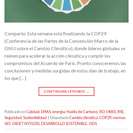
Comparte: Esta semana está finalizando la COP29
(Conferencia de las Partes de la Convención Marco de la
ONU sobre el Cambio Climático), donde líderes globales se
reúnen para acelerar la acción climática y cumplir los
compromisos del Acuerdo de París. Pronto conoceremos las
conclusiones y medidas surgidas de estos días de trabajo, en
los que […]
CONTINUAR LEYENDO
→
Publicado en
Calidad
,
EMAS
,
energia
,
Huella de Carbono
,
ISO 14001
,
RSE
,
Seguridad
,
Sostenibilidad
|
Etiquetado
Cambio climático
,
COP29
,
normas
ISO
,
OBJETIVOS DEL DESARROLLO SOSTENIBLE
,
ODS