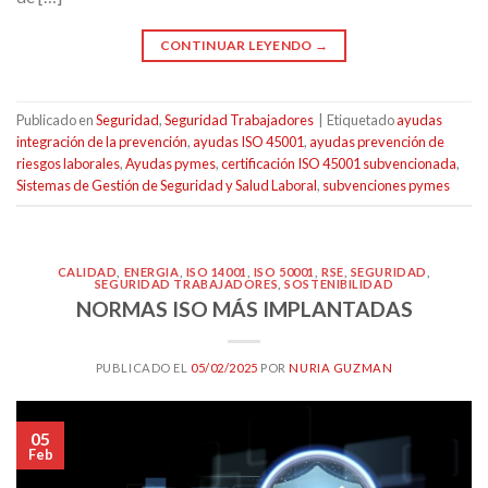
CONTINUAR LEYENDO
→
Publicado en
Seguridad
,
Seguridad Trabajadores
|
Etiquetado
ayudas
integración de la prevención
,
ayudas ISO 45001
,
ayudas prevención de
riesgos laborales
,
Ayudas pymes
,
certificación ISO 45001 subvencionada
,
Sistemas de Gestión de Seguridad y Salud Laboral
,
subvenciones pymes
CALIDAD
,
ENERGIA
,
ISO 14001
,
ISO 50001
,
RSE
,
SEGURIDAD
,
SEGURIDAD TRABAJADORES
,
SOSTENIBILIDAD
NORMAS ISO MÁS IMPLANTADAS
PUBLICADO EL
05/02/2025
POR
NURIA GUZMAN
05
Feb