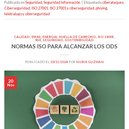
Publicado en
Seguridad
,
Seguridad Información
|
Etiquetado
ciberataques
,
Ciberseguridad
,
ISO 27001
,
ISO 27001 y ciberseguridad
,
phising
,
teletrabajo y ciberseguridad
CALIDAD
,
EMAS
,
ENERGIA
,
HUELLA DE CARBONO
,
ISO 14001
,
RSE
,
SEGURIDAD
,
SOSTENIBILIDAD
NORMAS ISO PARA ALCANZAR LOS ODS
PUBLICADO EL
20/11/2024
POR
NURIA GUZMAN
20
Nov