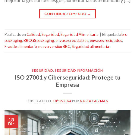
mejorar la gestión de riesgos, aumentar la sostenibilidad y […]
CONTINUAR LEYENDO
→
Publicado en
Calidad
,
Seguridad
,
Seguridad Alimentaria
|
Etiquetado
brc
packaging
,
BRCGS packaging
,
envases reciclables
,
envases reciclados
,
Fraude alimentario
,
nueva versión BRC
,
Seguridad alimentaria
SEGURIDAD
,
SEGURIDAD INFORMACIÓN
ISO 27001 y Ciberseguridad: Protege tu
Empresa
PUBLICADO EL
18/12/2024
POR
NURIA GUZMAN
18
Dic