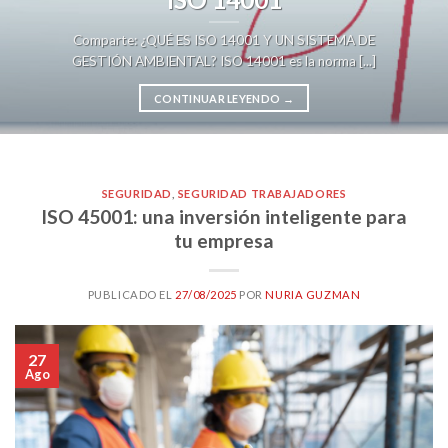
Comparte: ¿QUÉ ES ISO 14001 Y UN SISTEMA DE
GESTIÓN AMBIENTAL? ISO 14001 es la norma [...]
CONTINUAR LEYENDO
→
SEGURIDAD
,
SEGURIDAD TRABAJADORES
ISO 45001: una inversión inteligente para
tu empresa
PUBLICADO EL
27/08/2025
POR
NURIA GUZMAN
27
Ago