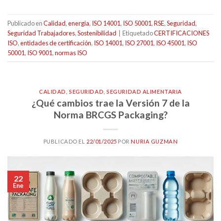
Publicado en
Calidad
,
energia
,
ISO 14001
,
ISO 50001
,
RSE
,
Seguridad
,
Seguridad Trabajadores
,
Sostenibilidad
|
Etiquetado
CERTIFICACIONES
ISO
,
entidades de certificación
,
ISO 14001
,
ISO 27001
,
ISO 45001
,
ISO
50001
,
ISO 9001
,
normas ISO
CALIDAD
,
SEGURIDAD
,
SEGURIDAD ALIMENTARIA
¿Qué cambios trae la Versión 7 de la
Norma BRCGS Packaging?
PUBLICADO EL
22/01/2025
POR
NURIA GUZMAN
22
Ene