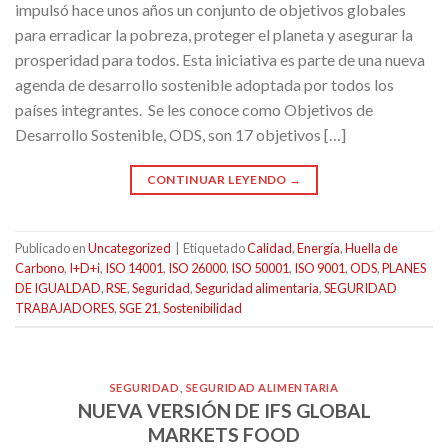
impulsó hace unos años un conjunto de objetivos globales
para erradicar la pobreza, proteger el planeta y asegurar la
prosperidad para todos. Esta iniciativa es parte de una nueva
agenda de desarrollo sostenible adoptada por todos los
países integrantes. Se les conoce como Objetivos de
Desarrollo Sostenible, ODS, son 17 objetivos […]
CONTINUAR LEYENDO
→
Publicado en
Uncategorized
|
Etiquetado
Calidad
,
Energía
,
Huella de
Carbono
,
I+D+i
,
ISO 14001
,
ISO 26000
,
ISO 50001
,
ISO 9001
,
ODS
,
PLANES
DE IGUALDAD
,
RSE
,
Seguridad
,
Seguridad alimentaria
,
SEGURIDAD
TRABAJADORES
,
SGE 21
,
Sostenibilidad
SEGURIDAD
,
SEGURIDAD ALIMENTARIA
NUEVA VERSIÓN DE IFS GLOBAL
MARKETS FOOD