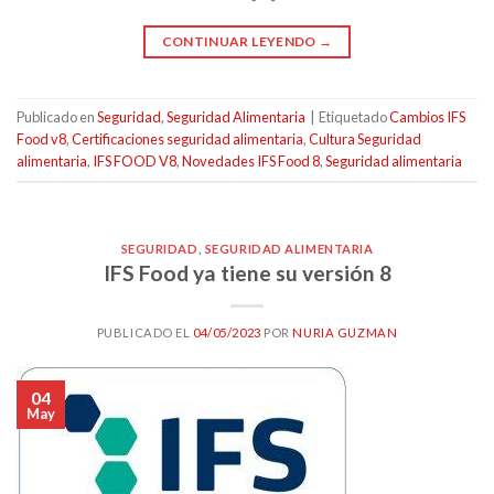
CONTINUAR LEYENDO
→
Publicado en
Seguridad
,
Seguridad Alimentaria
|
Etiquetado
Cambios IFS
Food v8
,
Certificaciones seguridad alimentaria
,
Cultura Seguridad
alimentaria
,
IFS FOOD V8
,
Novedades IFS Food 8
,
Seguridad alimentaria
SEGURIDAD
,
SEGURIDAD ALIMENTARIA
IFS Food ya tiene su versión 8
PUBLICADO EL
04/05/2023
POR
NURIA GUZMAN
04
May