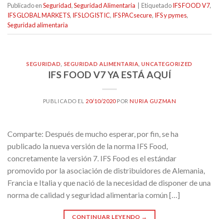
Publicado en
Seguridad
,
Seguridad Alimentaria
|
Etiquetado
IFS FOOD V7
,
IFS GLOBAL MARKETS
,
IFS LOGISTIC
,
IFS PACsecure
,
IFS y pymes
,
Seguridad alimentaria
SEGURIDAD
,
SEGURIDAD ALIMENTARIA
,
UNCATEGORIZED
IFS FOOD V7 YA ESTÁ AQUÍ
PUBLICADO EL
20/10/2020
POR
NURIA GUZMAN
Comparte: Después de mucho esperar, por fin, se ha
publicado la nueva versión de la norma IFS Food,
concretamente la versión 7. IFS Food es el estándar
promovido por la asociación de distribuidores de Alemania,
Francia e Italia y que nació de la necesidad de disponer de una
norma de calidad y seguridad alimentaria común […]
CONTINUAR LEYENDO
→