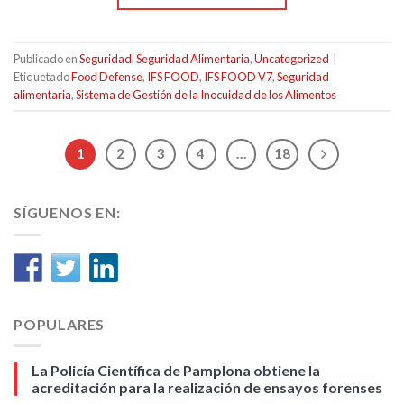
Publicado en
Seguridad
,
Seguridad Alimentaria
,
Uncategorized
|
Etiquetado
Food Defense
,
IFS FOOD
,
IFS FOOD V7
,
Seguridad
alimentaria
,
Sistema de Gestión de la Inocuidad de los Alimentos
1
2
3
4
…
18
SÍGUENOS EN:
POPULARES
La Policía Científica de Pamplona obtiene la
acreditación para la realización de ensayos forenses