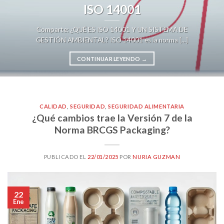
ISO 14001
Comparte: ¿QUÉ ES ISO 14001 Y UN SISTEMA DE
GESTIÓN AMBIENTAL? ISO 14001 es la norma [...]
CONTINUAR LEYENDO
→
CALIDAD
,
SEGURIDAD
,
SEGURIDAD ALIMENTARIA
¿Qué cambios trae la Versión 7 de la
Norma BRCGS Packaging?
PUBLICADO EL
22/01/2025
POR
NURIA GUZMAN
22
Ene