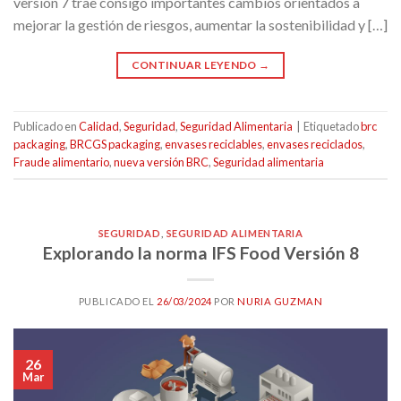
versión 7 trae consigo importantes cambios orientados a
mejorar la gestión de riesgos, aumentar la sostenibilidad y […]
CONTINUAR LEYENDO
→
Publicado en
Calidad
,
Seguridad
,
Seguridad Alimentaria
|
Etiquetado
brc
packaging
,
BRCGS packaging
,
envases reciclables
,
envases reciclados
,
Fraude alimentario
,
nueva versión BRC
,
Seguridad alimentaria
SEGURIDAD
,
SEGURIDAD ALIMENTARIA
Explorando la norma IFS Food Versión 8
PUBLICADO EL
26/03/2024
POR
NURIA GUZMAN
26
Mar