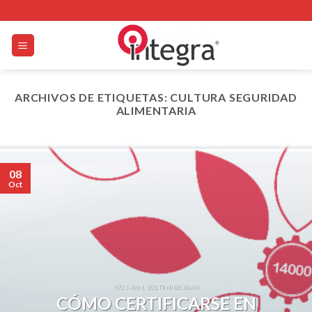
Skip
to
content
ARCHIVOS DE ETIQUETAS:
CULTURA SEGURIDAD
ALIMENTARIA
08
Oct
ISO 14001 SOSTENIBILIDAD
CÓMO CERTIFICARSE EN