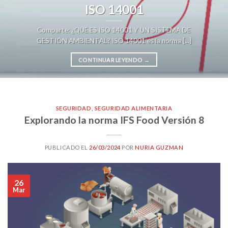
ISO 14001
Comparte: ¿QUÉ ES ISO 14001 Y UN SISTEMA DE
GESTIÓN AMBIENTAL? ISO 14001 es la norma [...]
CONTINUAR LEYENDO
→
SEGURIDAD
,
SEGURIDAD ALIMENTARIA
Explorando la norma IFS Food Versión 8
PUBLICADO EL
26/03/2024
POR
NURIA GUZMAN
26
Mar