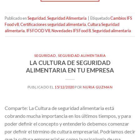
Publicado en
Seguridad
,
Seguridad Alimentaria
|
Etiquetado
Cambios IFS
Food v8
,
Certificaciones seguridad alimentaria
,
Cultura Seguridad
alimentaria
,
IFS FOOD V8
,
Novedades IFS Food 8
,
Seguridad alimentaria
SEGURIDAD
,
SEGURIDAD ALIMENTARIA
LA CULTURA DE SEGURIDAD
ALIMENTARIA EN TU EMPRESA
PUBLICADO EL
15/12/2020
POR
NURIA GUZMAN
Comparte: La Cultura de seguridad alimentaria está
cobrando mucha importancia en los últimos tiempos, y para
poder definir el concepto y entenderlo debemos comenzar
por definir el término de cultura empresarial. Podríamos decir
que la cultura empresarial es como la psicología de una