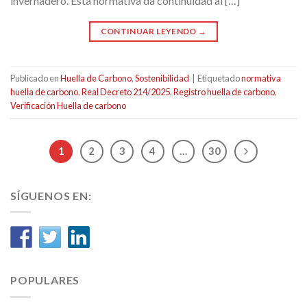
invernadero. Esta normativa da continuidad al […]
CONTINUAR LEYENDO
→
Publicado en
Huella de Carbono
,
Sostenibilidad
|
Etiquetado
normativa
huella de carbono
,
Real Decreto 214/2025
,
Registro huella de carbono
,
Verificación Huella de carbono
1
2
3
4
…
30
SÍGUENOS EN:
POPULARES