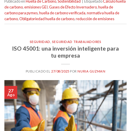
Publicado en
Huella de Carbono
,
Sostenibilidad
|
Etiquetado
Cálculo huella
de carbono
,
emisiones GEI
,
Gases de Efecto Invernadero
,
huella de
carbono para pymes
,
huella de carbono verificada
,
normativa huella de
carbono
,
Obligatoriedad huella de carbono
,
reducción de emisiones
SEGURIDAD
,
SEGURIDAD TRABAJADORES
ISO 45001: una inversión inteligente para
tu empresa
PUBLICADO EL
27/08/2025
POR
NURIA GUZMAN
27
Ago