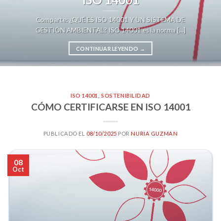
Comparte: ¿QUÉ ES ISO 14001 Y UN SISTEMA DE
GESTIÓN AMBIENTAL? ISO 14001 es la norma [...]
CONTINUAR LEYENDO
→
ISO 14001
,
SOSTENIBILIDAD
CÓMO CERTIFICARSE EN ISO 14001
PUBLICADO EL
08/10/2025
POR
NURIA GUZMAN
08
Oct