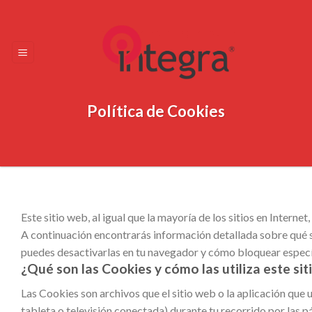
Skip
to
content
Política de Cookies
Este sitio web, al igual que la mayoría de los sitios en Interne
A continuación encontrarás información detallada sobre qué so
puedes desactivarlas en tu navegador y cómo bloquear específ
¿Qué son las Cookies y cómo las utiliza este si
Las Cookies son archivos que el sitio web o la aplicación que u
tableta o televisión conectada) durante tu recorrido por las p