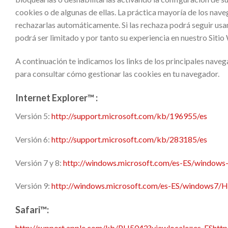
cookies o de algunas de ellas. La práctica mayoría de los nav
rechazarlas automáticamente. Si las rechaza podrá seguir usan
podrá ser limitado y por tanto su experiencia en nuestro Siti
A continuación te indicamos los links de los principales nave
para consultar cómo gestionar las cookies en tu navegador.
Internet Explorer™ :
Versión 5:
http://support.microsoft.com/kb/196955/es
Versión 6:
http://support.microsoft.com/kb/283185/es
Versión 7 y 8:
http://windows.microsoft.com/es-ES/windows-
Versión 9:
http://windows.microsoft.com/es-ES/windows7/H
Safari™:
http://support.apple.com/kb/PH5042?viewlocale=es_ES
htt