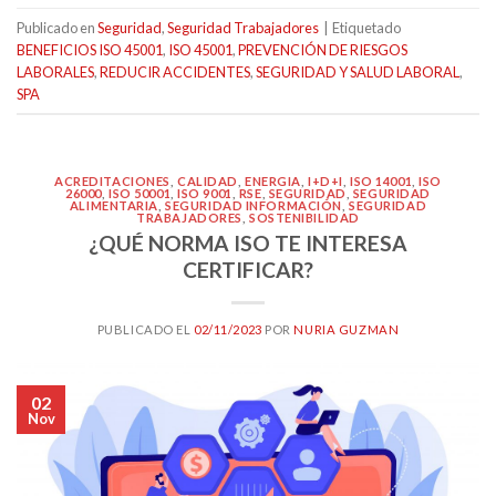
Publicado en
Seguridad
,
Seguridad Trabajadores
|
Etiquetado
BENEFICIOS ISO 45001
,
ISO 45001
,
PREVENCIÓN DE RIESGOS
LABORALES
,
REDUCIR ACCIDENTES
,
SEGURIDAD Y SALUD LABORAL
,
SPA
ACREDITACIONES
,
CALIDAD
,
ENERGIA
,
I+D+I
,
ISO 14001
,
ISO
26000
,
ISO 50001
,
ISO 9001
,
RSE
,
SEGURIDAD
,
SEGURIDAD
ALIMENTARIA
,
SEGURIDAD INFORMACIÓN
,
SEGURIDAD
TRABAJADORES
,
SOSTENIBILIDAD
¿QUÉ NORMA ISO TE INTERESA
CERTIFICAR?
PUBLICADO EL
02/11/2023
POR
NURIA GUZMAN
02
Nov