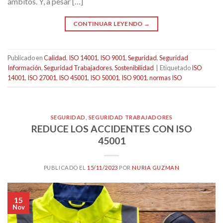
ámbitos. Y, a pesar […]
CONTINUAR LEYENDO
→
Publicado en
Calidad
,
ISO 14001
,
ISO 9001
,
Seguridad
,
Seguridad
Información
,
Seguridad Trabajadores
,
Sostenibilidad
|
Etiquetado
ISO
14001
,
ISO 27001
,
ISO 45001
,
ISO 50001
,
ISO 9001
,
normas ISO
SEGURIDAD
,
SEGURIDAD TRABAJADORES
REDUCE LOS ACCIDENTES CON ISO
45001
PUBLICADO EL
15/11/2023
POR
NURIA GUZMAN
15
Nov