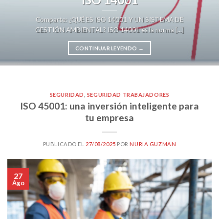
Comparte: ¿QUÉ ES ISO 14001 Y UN SISTEMA DE
GESTIÓN AMBIENTAL? ISO 14001 es la norma [...]
CONTINUAR LEYENDO
→
SEGURIDAD
,
SEGURIDAD TRABAJADORES
ISO 45001: una inversión inteligente para
tu empresa
PUBLICADO EL
27/08/2025
POR
NURIA GUZMAN
27
Ago