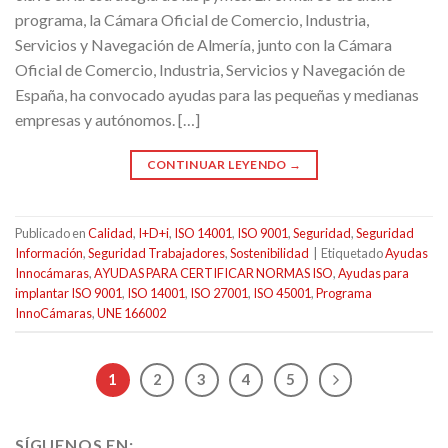
programa, la Cámara Oficial de Comercio, Industria,
Servicios y Navegación de Almería, junto con la Cámara
Oficial de Comercio, Industria, Servicios y Navegación de
España, ha convocado ayudas para las pequeñas y medianas
empresas y autónomos. […]
CONTINUAR LEYENDO
→
Publicado en
Calidad
,
I+D+i
,
ISO 14001
,
ISO 9001
,
Seguridad
,
Seguridad
Información
,
Seguridad Trabajadores
,
Sostenibilidad
|
Etiquetado
Ayudas
Innocámaras
,
AYUDAS PARA CERTIFICAR NORMAS ISO
,
Ayudas para
implantar ISO 9001
,
ISO 14001
,
ISO 27001
,
ISO 45001
,
Programa
InnoCámaras
,
UNE 166002
1
2
3
4
5
SÍGUENOS EN: