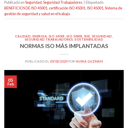
Publicado en
Seguridad
,
Seguridad Trabajadores
|
Etiquetado
BENEFICIOS DE ISO 45001
,
certificación ISO 45001
,
ISO 45001
,
Sistema de
gestión de seguridad y salud en el trabajo
CALIDAD
,
ENERGIA
,
ISO 14001
,
ISO 50001
,
RSE
,
SEGURIDAD
,
SEGURIDAD TRABAJADORES
,
SOSTENIBILIDAD
NORMAS ISO MÁS IMPLANTADAS
PUBLICADO EL
05/02/2025
POR
NURIA GUZMAN
05
Feb