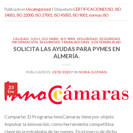
Publicado en
Uncategorized
|
Etiquetado
CERTIFICACIONES ISO
,
ISO
14001
,
ISO 22000
,
ISO 27001
,
ISO 45001
,
ISO 9001
,
normas ISO
CALIDAD
,
I+D+I
,
ISO 14001
,
ISO 9001
,
SEGURIDAD
,
SEGURIDAD
INFORMACIÓN
,
SEGURIDAD TRABAJADORES
,
SOSTENIBILIDAD
SOLICITA LAS AYUDAS PARA PYMES EN
ALMERÍA.
PUBLICADO EL
23/01/2023
POR
NURIA GUZMAN
23
Ene
Comparte: El Programa InnoCámaras tiene por objeto
impulsar la innovación, como herramienta competitiva
clave en la estrategia de las pymes. En el marco de dicho