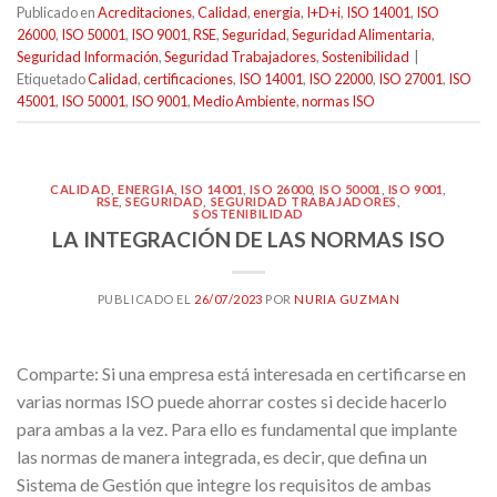
Publicado en
Acreditaciones
,
Calidad
,
energia
,
I+D+i
,
ISO 14001
,
ISO
26000
,
ISO 50001
,
ISO 9001
,
RSE
,
Seguridad
,
Seguridad Alimentaria
,
Seguridad Información
,
Seguridad Trabajadores
,
Sostenibilidad
|
Etiquetado
Calidad
,
certificaciones
,
ISO 14001
,
ISO 22000
,
ISO 27001
,
ISO
45001
,
ISO 50001
,
ISO 9001
,
Medio Ambiente
,
normas ISO
CALIDAD
,
ENERGIA
,
ISO 14001
,
ISO 26000
,
ISO 50001
,
ISO 9001
,
RSE
,
SEGURIDAD
,
SEGURIDAD TRABAJADORES
,
SOSTENIBILIDAD
LA INTEGRACIÓN DE LAS NORMAS ISO
PUBLICADO EL
26/07/2023
POR
NURIA GUZMAN
Comparte: Si una empresa está interesada en certificarse en
varias normas ISO puede ahorrar costes si decide hacerlo
para ambas a la vez. Para ello es fundamental que implante
las normas de manera integrada, es decir, que defina un
Sistema de Gestión que integre los requisitos de ambas