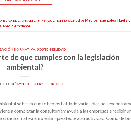
CONTINUAR LEYENDO
→
onsultoría
,
Eficiencia Energética
,
Empresas
,
Estudios Medioambientales
,
Huella 
s
,
Medio Ambiente
ZACIÓN NORMATIVA
,
SOSTENIBILIDAD
te de que cumples con la legislación
ambiental?
ADO EL
01/02/2018
POR
PABLO OROZCO
biental sobre la que te hemos hablado varios días nos encontram
 viene a completar la consultoría y ayuda a las empresas a recibir u
ción de normativa ambiental que afecte a su actividad. Como de b