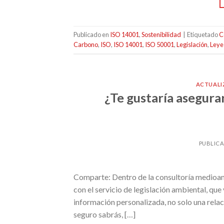
Publicado en
ISO 14001
,
Sostenibilidad
|
Etiquetado
C
Carbono
,
ISO
,
ISO 14001
,
ISO 50001
,
Legislación
,
Leye
ACTUALI
¿Te gustaría asegurar
PUBLIC
Comparte: Dentro de la consultoría medioam
con el servicio de legislación ambiental, que
información personalizada, no solo una rela
seguro sabrás, […]