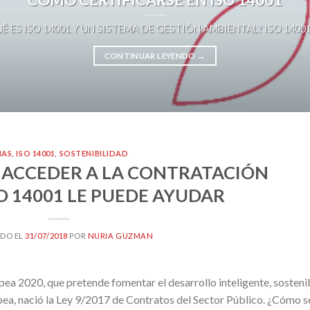
É ES ISO 14001 Y UN SISTEMA DE GESTIÓN AMBIENTAL? ISO 14001 es 
CONTINUAR LEYENDO
→
MAS
,
ISO 14001
,
SOSTENIBILIDAD
 ACCEDER A LA CONTRATACIÓN
SO 14001 LE PUEDE AYUDAR
DO EL
31/07/2018
POR
NURIA GUZMAN
pea 2020, que pretende fomentar el desarrollo inteligente, sosteni
pea, nació la Ley 9/2017 de Contratos del Sector Público. ¿Cómo s