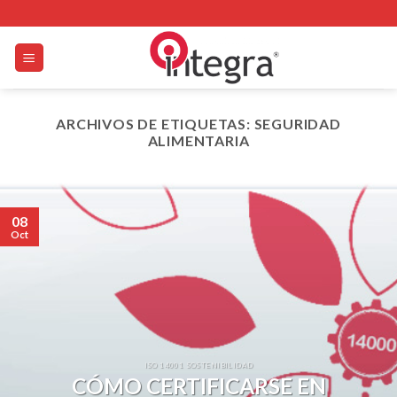
Skip
to
content
ARCHIVOS DE ETIQUETAS:
SEGURIDAD
ALIMENTARIA
08
Oct
ISO 14001 SOSTENIBILIDAD
CÓMO CERTIFICARSE EN