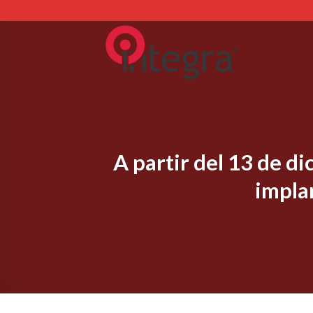
Skip
to
content
A partir del 13 de d
impla