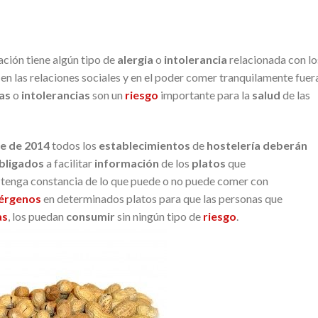
ción tiene algún tipo de
alergia
o
intolerancia
relacionada con lo
en las relaciones sociales y en el poder comer tranquilamente fuer
ias
o
intolerancias
son un
riesgo
importante para la
salud
de las
e de 2014
todos los
establecimientos
de
hostelería
deberán
bligados
a facilitar
información
de los
platos
que
tenga constancia de lo que puede o no puede comer con
lérgenos
en determinados platos para que las personas que
as
, los puedan
consumir
sin ningún tipo de
riesgo
.