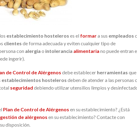
los
establecimiento hosteleros
es el
formar
a sus
empleados
c
os
clientes
de forma adecuada y eviten cualquier tipo de
 persona con
alergia
o
intolerancia
alimentaria
no puede entran 
ede ingerir).
an de Control de Alérgenos
debe establecer
herramientas
que
s
establecimientos hosteleros
deben de atender a las personas 
total
seguridad
debiendo utilizar utensilios limpios y desinfectad
el
Plan de Control de Alérgenos
en su establecimiento? ¿Está
gestión de alérgenos
en su establecimiento? Contacte con
su disposición.