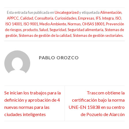
Esta entrada fue publicada en
Uncategorized
y etiquetada
Alimentación
,
APPCC
,
Calidad
,
Consultoría
,
Curiosidades
,
Empresas
,
IFS
,
Integra
,
ISO
,
ISO 14001
,
ISO 9001
,
Medio Ambiente
,
Normas
,
OHSAS 18001
,
Prevención
de riesgos
,
producto
,
Salud
,
Seguridad
,
Seguridad alimentaria
,
Sistemas de
gestión
,
Sistemas de gestión de la calidad
,
Sistemas de gestión sectoriales
.
PABLO OROZCO
Se inician los trabajos para la
Trascom obtiene la
definición y aprobación de 4
certificación bajo la norma
nuevas normas para las
UNE-EN 15838 en su centro
ciudades inteligentes
de Pozuelo de Alarcón