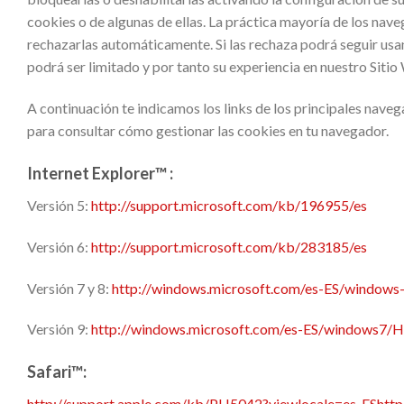
cookies o de algunas de ellas. La práctica mayoría de los nav
rechazarlas automáticamente. Si las rechaza podrá seguir usan
podrá ser limitado y por tanto su experiencia en nuestro Siti
A continuación te indicamos los links de los principales nave
para consultar cómo gestionar las cookies en tu navegador.
Internet Explorer™ :
Versión 5:
http://support.microsoft.com/kb/196955/es
Versión 6:
http://support.microsoft.com/kb/283185/es
Versión 7 y 8:
http://windows.microsoft.com/es-ES/windows-
Versión 9:
http://windows.microsoft.com/es-ES/windows7/H
Safari™:
http://support.apple.com/kb/PH5042?viewlocale=es_ES
htt