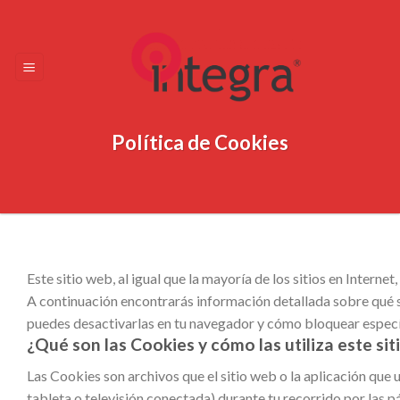
Skip
to
content
Política de Cookies
Este sitio web, al igual que la mayoría de los sitios en Interne
A continuación encontrarás información detallada sobre qué so
puedes desactivarlas en tu navegador y cómo bloquear específ
¿Qué son las Cookies y cómo las utiliza este si
Las Cookies son archivos que el sitio web o la aplicación que u
tableta o televisión conectada) durante tu recorrido por las p