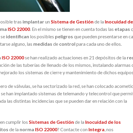
posible tras
implantar
un
Sistema de Gestión
de la
Inocuidad de
rma
ISO 22000
. En el mismo se tienen en cuenta todas las
etapas
q
, se
identifican
los posibles
peligros
que pueden presentarse en c
tarse alguno, las
medidas
de
control
para cada uno de ellos.
a
ISO 22000
se han realizado actuaciones en 21 depósitos de la
re
ución de las tuberías de llenado de los mismos, instalando alarmas 
 mejorado los sistemas de cierre y mantenimiento de dichos equipos
ero de válvulas, se ha sectorizado la red, se han colocado acometi
d, se han implantado sistemas de telemando y telecontrol que permi
a las distintas incidencias que se pueden dar en relación con la
en cumplir los
Sistemas de Gestión
de la
Inocuidad de los
itos
de la
norma
ISO 22000
? Contacte con
Integra
, nos