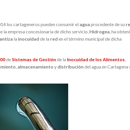
14 los cartageneros pueden consumir el
agua
procedente de su
r
ue la empresa concesionaria de dicho servicio,
Hidrogea
, ha obten
antiza
la
inocuidad
de la
red
en el término municipal de dicha
000
de
Sistemas de Gestión
de la
Inocuidad de los Alimentos
,
amiento
,
almacenamiento
y
distribución
del agua en Cartagena 