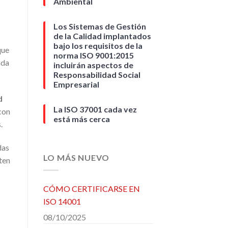
Ambiental
Los Sistemas de Gestión
de la Calidad implantados
bajo los requisitos de la
ue
norma ISO 9001:2015
ada
incluirán aspectos de
Responsabilidad Social
Empresarial
d
La ISO 37001 cada vez
con
está más cerca
.
das
LO MÁS NUEVO
ten
CÓMO CERTIFICARSE EN
ISO 14001
08/10/2025