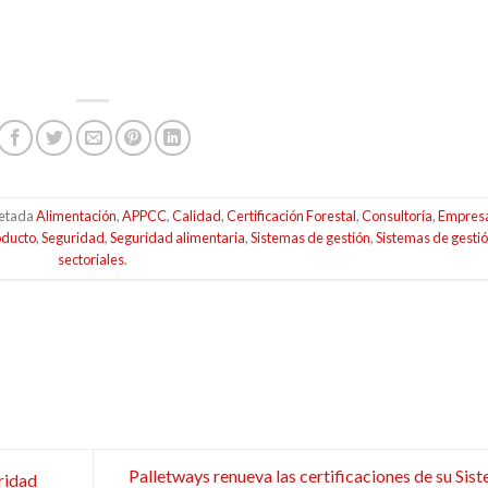
uetada
Alimentación
,
APPCC
,
Calidad
,
Certificación Forestal
,
Consultoría
,
Empres
oducto
,
Seguridad
,
Seguridad alimentaria
,
Sistemas de gestión
,
Sistemas de gesti
sectoriales
.
Palletways renueva las certificaciones de su Sis
ridad