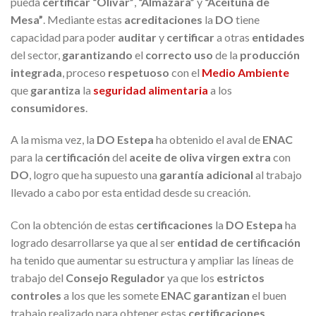
pueda
certific
ar
“Olivar”
,
“Almazara”
y
“Aceituna de
Mesa”
. Mediante estas
acreditaciones
la
DO
tiene
capacidad para poder
auditar
y
certificar
a otras
entidades
del sector,
garantizando
el
correcto uso
de la
producción
integrada
, proceso
respetuoso
con el
Medio Ambiente
que
garantiza
la
seguridad alimentaria
a los
consumidores
.
A la misma vez, la
DO Estepa
ha obtenido el aval de
ENAC
para la
certificación
del
aceite de oliva virgen extra
con
DO
, logro que ha supuesto una
g
arantía adicional
al trabajo
llevado a cabo por esta entidad desde su creación.
Con la obtención de estas
certificaciones
la
DO Estepa
ha
logrado desarrollarse ya que al ser
entidad de certificación
ha tenido que aumentar su estructura y ampliar las líneas de
trabajo del
Consejo Regulador
ya que los
estrictos
controles
a los que les somete
ENAC
garantizan
el buen
trabajo realizado para obtener estas
certificaciones
.