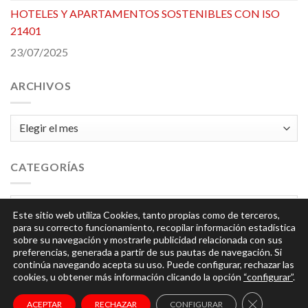
HOTELES Y APARTAMENTOS SOSTENIBLES CON ISO
21401
23/07/2025
ARCHIVOS
Archivos
CATEGORÍAS
Categorías
Este sitio web utiliza Cookies, tanto propias como de terceros,
para su correcto funcionamiento, recopilar información estadística
sobre su navegación y mostrarle publicidad relacionada con sus
preferencias, generada a partir de sus pautas de navegación. Si
continúa navegando acepta su uso. Puede configurar, rechazar las
cookies, u obtener más información clicando la opción
“configurar”
.
© 2026
Integra
| Todos los derechos reservados |
Aviso
CERRAR EL
ACEPTAR
RECHAZAR
CONFIGURAR