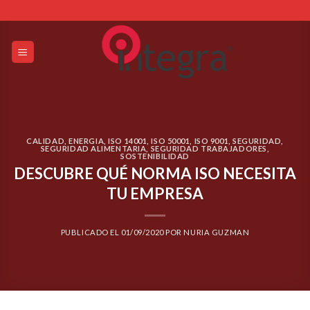
Skip
to
content
CALIDAD
,
ENERGIA
,
ISO 14001
,
ISO 50001
,
ISO 9001
,
SEGURIDAD
,
SEGURIDAD ALIMENTARIA
,
SEGURIDAD TRABAJADORES
,
SOSTENIBILIDAD
DESCUBRE QUÉ NORMA ISO NECESITA
TU EMPRESA
PUBLICADO EL
01/09/2020
POR
NURIA GUZMAN