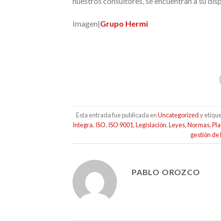
nuestros consultores, se encuentran a su dis
Imagen|
Grupo Hermi
Esta entrada fue publicada en
Uncategorized
y etiqu
Integra
,
ISO
,
ISO 9001
,
Legislación
,
Leyes
,
Normas
,
Pla
gestión de 
PABLO OROZCO