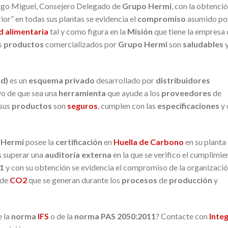
iago Miguel, Consejero Delegado de
Grupo Hermi
, con la obtenci
ior” en todas sus plantas se evidencia el
compromiso
asumido por
d alimentaria
tal y como figura en la
Misión
que tiene la empresa
s
productos
comercializados por
Grupo Hermi
son
saludables
rd)
es un
esquema privado
desarrollado por
distribuidores
ivo de que sea una
herramienta
que ayude a los
proveedores
de
sus
productos
son
seguros
, cumplen con las
especificaciones
y 
 Hermi
posee la
certificación
en
Huella de Carbono
en su planta
s superar una
auditoría externa
en la que se verifico el cumplimie
1
y con su obtención se evidencia el compromiso de la organizaci
de
CO2
que se generan durante los
procesos
de
producción
y
e la
norma
IFS
o de la
norma
PAS 2050:2011
? Contacte con
Inte