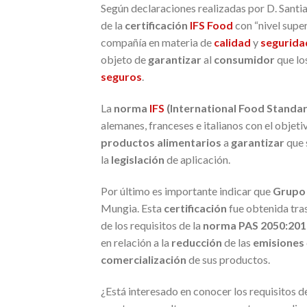
Según declaraciones realizadas por D. Sant
de la
certificación
IFS Food
con “nivel super
compañía en materia de
calidad
y
segurida
objeto de
garantizar
al
consumidor
que lo
seguros
.
La
norma
IFS
(International Food Standa
alemanes, franceses e italianos con el objet
productos alimentarios
a
garantizar
que 
la
legislación
de aplicación.
Por último es importante indicar que
Grupo
Mungia. Esta
certificación
fue obtenida tra
de los requisitos de la
norma PAS 2050:201
en relación a la
reducción
de las
emisiones
comercialización
de sus productos.
¿Está interesado en conocer los requisitos d