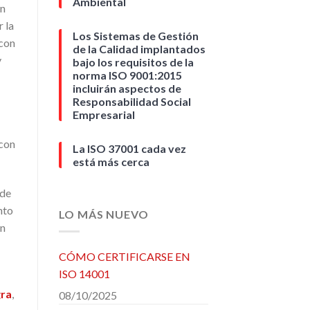
Ambiental
ón
 la
Los Sistemas de Gestión
 con
de la Calidad implantados
y
bajo los requisitos de la
norma ISO 9001:2015
incluirán aspectos de
Responsabilidad Social
Empresarial
con
La ISO 37001 cada vez
está más cerca
 de
nto
LO MÁS NUEVO
ón
CÓMO CERTIFICARSE EN
ISO 14001
gra
,
08/10/2025