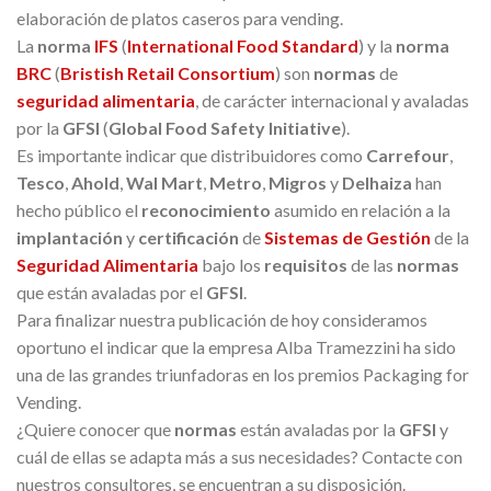
elaboración de platos caseros para vending.
La
norma
IFS
(
International Food Standard
) y la
norma
BRC
(
Bristish Retail Consortium
) son
normas
de
seguridad alimentaria
, de carácter internacional y avaladas
por la
GFSI
(
Global Food Safety Initiative
).
Es importante indicar que distribuidores como
Carrefour
,
Tesco
,
Ahold
,
Wal Mart
,
Metro
,
Migros
y
Delhaiza
han
hecho público el
reconocimiento
asumido en relación a la
implantación
y
certificación
de
Sistemas de Gestión
de la
Seguridad Alimentaria
bajo los
requisitos
de las
normas
que están avaladas por el
GFSI
.
Para finalizar nuestra publicación de hoy consideramos
oportuno el indicar que la empresa Alba Tramezzini ha sido
una de las grandes triunfadoras en los premios Packaging for
Vending.
¿Quiere conocer que
normas
están avaladas por la
GFSI
y
cuál de ellas se adapta más a sus necesidades? Contacte con
nuestros consultores, se encuentran a su disposición.