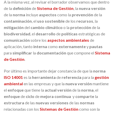
A la misma vez, al revisar el borrador observamos que dentro
de la
definición
de
Sistema de Gestión
, la
nueva versión
de la
norma
incluye
aspectos
como la
prevención
de la
contaminación
, el
uso sostenible
de los
recursos
, la
mitigación
del
cambio climático
o la
protección
de la
biodiversidad
, el
desarrollo
de
políticas
estratégicas de
comunicación
sobre los
aspectos ambientales
de
aplicación, tanto
interna
como
externamente
y
pautas
para
simplificar
la
documentación
que compone el
Sistema
de Gestión
.
Por último es importante dejar constancia de que la
norma
ISO 14001
es la
herramienta
de
referencia
para la
gestión
ambiental
en las empresas y que la
nueva versión
mantiene
el
enfoque
que tiene la
actual versión
de la
norma
, el
enfoque
de
ciclo
de
mejora continua
y
comparte
la
estructura
de las
nuevas versiones
de las
normas
relacionadas con los
Sistemas de Gestión
como son la