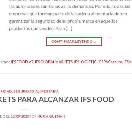
las autoridades sanitarias así lo demandan. Por ello, todas las
empresas que forman parte de la cadena alimentaria deben
garantizar la seguridad de su propia marca en aquellos
productos que venden. Para […]
CONTINUAR LEYENDO
→
uetado
IFS FOOD V7
,
IFS GLOBAL MARKETS
,
IFS LOGISTIC
,
IFS PACsecure
,
IFS y
URIDAD
,
SEGURIDAD ALIMENTARIA
KETS PARA ALCANZAR IFS FOOD
DO EL
22/09/2020
POR
NURIA GUZMAN