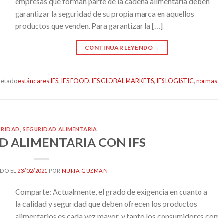
empresas que forman parte de la cadena alimentaria deben
garantizar la seguridad de su propia marca en aquellos
productos que venden. Para garantizar la […]
CONTINUAR LEYENDO
→
uetado
estándares IFS
,
IFS FOOD
,
IFS GLOBAL MARKETS
,
IFS LOGISTIC
,
normas 
URIDAD
,
SEGURIDAD ALIMENTARIA
D ALIMENTARIA CON IFS
DO EL
23/02/2021
POR
NURIA GUZMAN
Comparte: Actualmente, el grado de exigencia en cuanto a
la calidad y seguridad que deben ofrecen los productos
alimentarios es cada vez mayor, y tanto los consumidores co