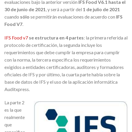
evaluaciones bajo la anterior versión
IFS Food V6.1 hasta el
30 de junio de 2021
, y será a partir del
1 de julio de 2021
cuando
sólo
se permitirán evaluaciones de acuerdo con
IFS
Food V7
.
IFS Food v7
se estructura en 4 partes
: la primera referida al
protocolo de certificación, la segunda incluye los
requerimientos que debe cumplir la empresa para cumplir
con la norma, la tercera especifica los requerimientos
exigidos a entidades certificadoras, auditores y formadores
oficiales de IFS y por último, la cuarta parte habla sobre la
base de datos de IFS y el uso de la aplicación informática
Auditxpress.
La parte 2
es la que
realmente
que
especifica