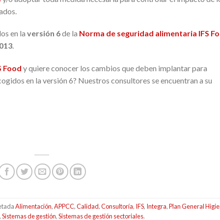
ados.
dos en la
versión 6
de la
Norma de seguridad alimentaria IFS F
2013
.
S Food
y quiere conocer los cambios que deben implantar para
cogidos en la versión 6? Nuestros consultores se encuentran a su
etada
Alimentación
,
APPCC
,
Calidad
,
Consultoría
,
IFS
,
Integra
,
Plan General Higi
,
Sistemas de gestión
,
Sistemas de gestión sectoriales
.