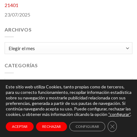
21401
23/07/2025
ARCHIVOS
Archivos
CATEGORÍAS
Categorías
Este sitio web utiliza Cookies, tanto propias como de terceros,
para su correcto funcionamiento, recopilar información estadística
sobre su navegación y mostrarle publicidad relacionada con sus
preferencias, generada a partir de sus pautas de navegación. Si
continúa navegando acepta su uso. Puede configurar, rechazar las
cookies, u obtener más información clicando la opción
“configurar”
.
© 2026
Integra
| Todos los derechos reservados |
Aviso
CERRAR EL
ACEPTAR
RECHAZAR
CONFIGURAR
Legal y Política de Privacidad
|
Política de Cookies