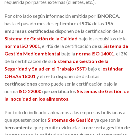
requerida por partes externas (clientes, etc.).
Por otro lado según información emitida por I
BNORCA
,
hasta el pasado mes de septiembre el
90%
de las
196
empresas certificadas
disponen de la certificación de su
Sistema de Gestión de la Calidad
bajo los requisitos de la
norma ISO 9001
, el
4%
de la certificación de su
Sistema de
Gestión Medioambiental
bajo la
norma ISO 14001
, el
3%
de la certificación de su
Sistema de G
estión de la
Seguridad y Salud en el Trabajo (SST)
bajo el
estándar
OHSAS 18001
y el resto disponen de distintas
certificaciones
como puede ser la certificación bajo la
norma
ISO 22000
que
certifica
los
Sistemas de Gestión de
la Inocuidad en los alimentos
.
Por todo lo indicado, animamos a las empresas bolivianas a
que apuesten por los
Sistemas de Gestión
ya que son la
herramienta
que permite evidenciar la
correcta gestión de
los procesos
, la
calidad de los productos
, el compromiso