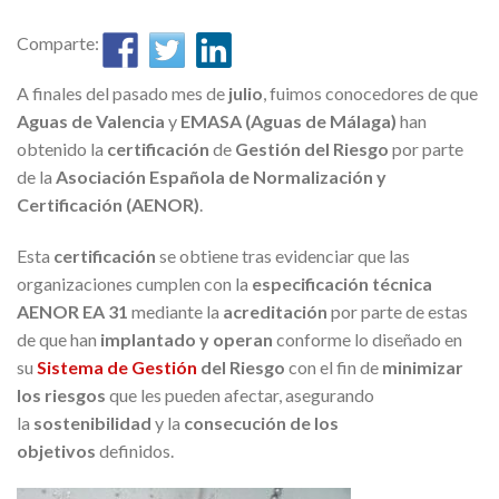
Comparte:
A finales del pasado mes de
julio
, fuimos conocedores de que
Aguas de Valencia
y
EMASA (Aguas de Málaga)
han
obtenido la
certificación
de
Gestión del Riesgo
por parte
de la
Asociación Española de Normalización y
Certificación (AENOR)
.
Esta
certificación
se obtiene tras evidenciar que las
organizaciones cumplen con la
especificación técnica
AENOR EA 31
mediante la
acreditación
por parte de estas
de que han
implantad
o y operan
conforme lo diseñado en
su
Sistema de Gestión
del Riesgo
con el fin de
minimizar
los riesgos
que les pueden afectar, asegurando
la
sostenibilidad
y la
consecución de los
objetivos
definidos.