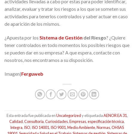
actividades llevadas a cabo por estas para poder identificar,
analizar, evaluar y tratar los riesgos a los que se someten sus
actividades para tenerlos controlados y saber actuar en caso
de aparición de los mismos.
¿Apuesta por los
Sistema de Gestión
del Riesgo
? ¿Quiere
tener controlados en todo momentos los posibles riesgos que
se pueden dar en su empresa? A que espera, contacte con
nosotros, nos encontramos a su disposición.
Imagen|
Ferguweb
Esta entrada fue publicada en
Uncategorized
y etiquetada
AENOR EA 31
,
Calidad
,
Consultoría
,
Curiosidades
,
Empresas
,
especificación técnica
,
Integra
,
ISO
,
ISO 14001
,
ISO 9001
,
Medio Ambiente
,
Normas
,
OHSAS
18001
,
Seguridad y Salud en el Trabajo
,
Sistemas de gestión
,
Sistemas de