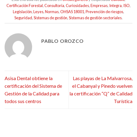
Certificación Forestal
,
Consultoría
,
Curiosidades
,
Empresas
,
Integra
,
ISO
,
Legislación
,
Leyes
,
Normas
,
OHSAS 18001
,
Prevención de riesgos
,
Seguridad
,
Sistemas de gestión
,
Sistemas de gestión sectoriales
.
PABLO OROZCO
Asisa Dental obtiene la
Las playas de La Malvarrosa,
certificación del Sistema de
el Cabanyal y Pinedo vuelven
Gestión de la Calidad para
la certificación “Q” de Calidad
todos sus centros
Turística