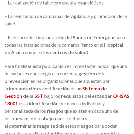
– La realización de talleres musculo-esqueléticos
– La realización de campañas de vigilancia y promoción de la
salud
– El desarrollo e implantación de
Planes de Emergencia
en
todas las instalaciones de la comarca (tanto en el
Hospital
de Alzira
como en los
centros de salud
)
Para finalizar esta publicación es importante indicar que una
de las bases que asegura la correcta
gestión
de la
prevención
en las organizaciones que apuestan por
la
implantación
y
certificación
de un
Sistema de
Gestión
de la
SST
bajo los
requisitos
del
estándar
OHSAS
18001
es la
identificación
de manera individual y
personalizada de los
riesgos
que existen en cada uno de
los
puestos de trabajo
q
ue se definen y
el determinar la
magnitud
de estos
riesgos
para poder
proceder tras dicha
identificación
a aplicar las
medidas