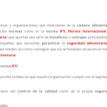
resas y organizaciones que intervienen en la
cadena alimenta
ición
normas
como es la
norma
IFS, Norma Internacional
aria
) que aportan una serie de
beneficios
y
ventajas
principalm
compañías que necesitan
garantizar
la
seguridad alimentaria
ue venden, así como conseguir que sus actividades alcancen un m
imentaria
.
norma
IFS
?
permite evidenciar que nuestra organización cumple con la legisla
tanto del
control de la calidad
como de la propia
seguri
ción
.