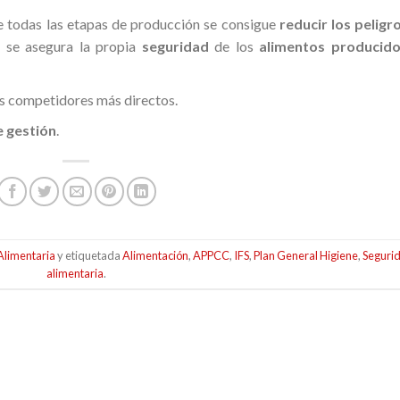
de todas las etapas de producción se consigue
reducir los peligr
e se asegura la propia
seguridad
de los
alimentos producid
us competidores más directos.
e gestión
.
Alimentaria
y etiquetada
Alimentación
,
APPCC
,
IFS
,
Plan General Higiene
,
Seguri
alimentaria
.