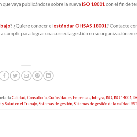
n que vaya publicándose sobre la nueva
ISO 18001
con el fin de te
abajo
? ¿Quiere conocer el
estándar OHSAS 18001
? Contacte co
 a cumplir para lograr una correcta gestión en su organización en e
quetada
Calidad
,
Consultoría
,
Curiosidades
,
Empresas
,
Integra
,
ISO
,
ISO 14001
,
I
 y Salud en el Trabajo
,
Sistemas de gestión
,
Sistemas de gestión de la calidad
,
SS