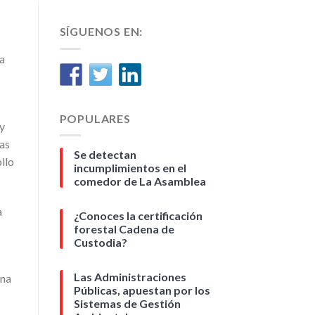
SÍGUENOS EN:
a
POPULARES
y
las
Se detectan
llo
incumplimientos en el
comedor de La Asamblea
a
¿Conoces la certificación
forestal Cadena de
Custodia?
Las Administraciones
una
Públicas, apuestan por los
Sistemas de Gestión