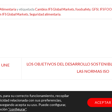
Alimentaria
y etiquetada
Cambios IFS Global Markets
,
foodsafety
,
GFSI
,
IFS FO
n IFS Global Markets
,
Seguridad alimentaria
.
LOS OBJETIVOS DEL DESARROLLO SOSTENIBL
 UNE
LAS NORMAS ISO
s, para su correcto funcionamiento, recopilar
icidad relacionada con sus preferencias,
ACEPTAR
navegando acepta su uso. Puede configurar,
ervados |
Aviso Legal y Política de Privacidad
|
Política de Cookies
opción
“configurar”
.