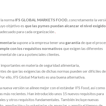
e la norma
IFS GLOBAL MARKETS FOOD
, concretamente la vers
cuyo objetivo es
que las pymes puedan alcanzar el nivel exigido
o adecuado para cada organización
.
limentaria
supone a la empresa tener una
garantía
de que el proce
mple con los requisitos normativos
que exigen las diferentes
mental de cara a potenciales clientes.
importantes en materia de seguridad alimentaria,
tes de que las exigencias de dichas normas pueden ser difíciles de
or ello, IFS Global Markets es una buena alternativa.
a nueva versión se alinee mejor con el estándar IFS Food, así como
s más recientes. Han introducido unos 15 nuevos requisitos para
ales y otros requisitos fundamentales. También incluye nuevas
, ampliación y la voluntarias sin anunciar, y amplía el tiempo de