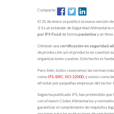
Comparte:
El 31 de enero se publicó la nueva versión d
3. Es un estándar de Seguridad Alimentaria 
por
IFS Food
de forma
paulatina
y al ritm
Obtener una
certificación en seguridad a
de producción y/o el producto en cuestión
cu
organizaciones o países. Este hecho es funda
Pero bien, todos conocemos las normas más 
como
IFS
,
BRC
,
ISO 22000,
y somos conscien
afrontar por pequeñas empresas del sector. P
Según ha publicado IFS, han pretendido que l
con el nuevo Códex Alimentarius y normativa
garantizar el cumplimiento de requisitos leg
opciones para las evaluaciones de seguimiento