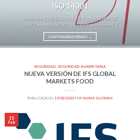
ISO 14001
Comparte: ¿QUÉ ES ISO 14001 Y UN SISTEMA DE
GESTIÓN AMBIENTAL? ISO 14001 es la norma [...]
CONTINUAR LEYENDO
→
SEGURIDAD
,
SEGURIDAD ALIMENTARIA
NUEVA VERSIÓN DE IFS GLOBAL
MARKETS FOOD
PUBLICADO EL
15/02/2023
POR
NURIA GUZMAN
15
Feb