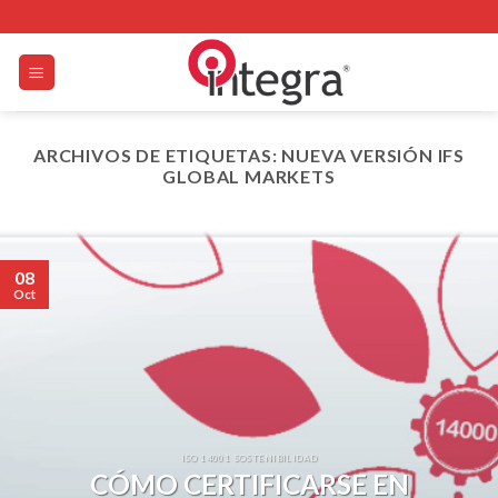
Skip
to
content
ARCHIVOS DE ETIQUETAS:
NUEVA VERSIÓN IFS
GLOBAL MARKETS
08
Oct
ISO 14001 SOSTENIBILIDAD
CÓMO CERTIFICARSE EN