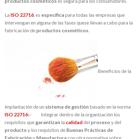
productos cosméticos
es segura para los consumidores.
La
ISO 22716
, es
específica
para todas las empresas que
intervengan en alguna de las fases quese llevan a cabo para la
fabricación de
productos cosméticos
.
Beneficios de la
implantación de un
sistema de gestión
basado en la norma
IS
O 22716
:
– Integrar dentro de la organización los
requisitos que
garantizan
la
calidad
del
proceso
y del
producto
y los requisitos de
Buenas Prácticas de
Fabricación
o
Manufactura
con otra normativa sobre