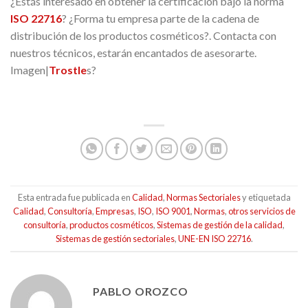
¿Estás interesado en obtener la certificación bajo la norma
ISO 22716
? ¿Forma tu empresa parte de la cadena de
distribución de los productos cosméticos?. Contacta con
nuestros técnicos, estarán encantados de asesorarte.
Imagen|
Trostle
s?
Esta entrada fue publicada en
Calidad
,
Normas Sectoriales
y etiquetada
Calidad
,
Consultoría
,
Empresas
,
ISO
,
ISO 9001
,
Normas
,
otros servicios de
consultoría
,
productos cosméticos
,
Sistemas de gestión de la calidad
,
Sistemas de gestión sectoriales
,
UNE-EN ISO 22716
.
PABLO OROZCO