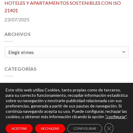
HOTELES Y APARTAMENTOS SOSTENIBLES CON ISO
21401
23/07/2025
ARCHIVOS
Archivos
CATEGORÍAS
Categorías
Este sitio web utiliza Cookies, tanto propias como de terceros,
para su correcto funcionamiento, recopilar información estadística
sobre su navegación y mostrarle publicidad relacionada con sus
preferencias, generada a partir de sus pautas de navegación. Si
continúa navegando acepta su uso. Puede configurar, rechazar las
cookies, u obtener más información clicando la opción
“configurar”
.
© 2026
Integra
| Todos los derechos reservados |
Aviso
CERRAR EL
ACEPTAR
RECHAZAR
CONFIGURAR
Legal y Política de Privacidad
|
Política de Cookies