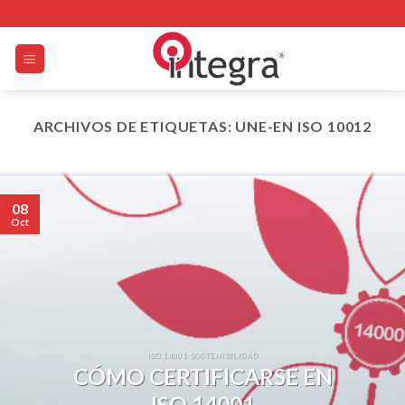
Skip
to
content
ARCHIVOS DE ETIQUETAS:
UNE-EN ISO 10012
08
Oct
ISO 14001 SOSTENIBILIDAD
CÓMO CERTIFICARSE EN
ISO 14001