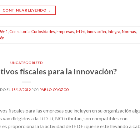
CONTINUAR LEYENDO
→
55-1
,
Consultoría
,
Curiosidades
,
Empresas
,
I+D+i
,
innovación
,
Integra
,
Normas
,
ión
UNCATEGORIZED
tivos fiscales para la Innovación?
ADO EL
18/12/2012
POR
PABLO OROZCO
os fiscales para las empresas que incluyen en su organización alg
s van dirigidos a la I+D +i, NO tributan, son compatibles con
e es proporcional a la actividad de I+D+i que se esté llevando a ca