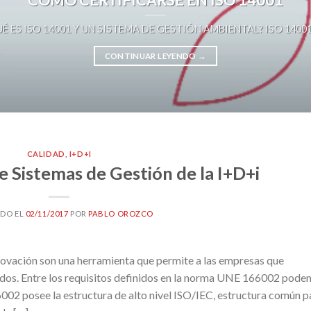
É ES ISO 14001 Y UN SISTEMA DE GESTIÓN AMBIENTAL? ISO 14001 es 
CONTINUAR LEYENDO
→
CALIDAD
,
I+D+I
 Sistemas de Gestión de la I+D+i
ADO EL
02/11/2017
POR
PABLO OROZCO
novación son una herramienta que permite a las empresas que
cados. Entre los requisitos definidos en la norma UNE 166002 pod
002 posee la estructura de alto nivel ISO/IEC, estructura común p