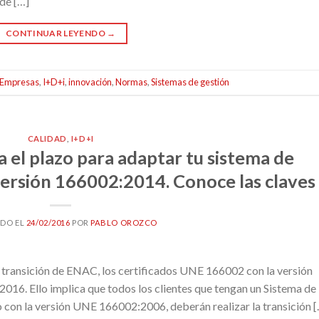
de […]
CONTINUAR LEYENDO
→
Empresas
,
I+D+i
,
innovación
,
Normas
,
Sistemas de gestión
CALIDAD
,
I+D+I
 el plazo para adaptar tu sistema de
a versión 166002:2014. Conoce las claves
ADO EL
24/02/2016
POR
PABLO OROZCO
transición de ENAC, los certificados UNE 166002 con la versión
 2016. Ello implica que todos los clientes que tengan un Sistema de
o con la versión UNE 166002:2006, deberán realizar la transición 