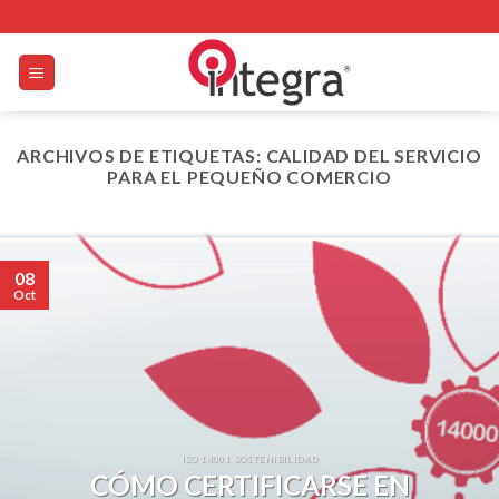
Skip
to
content
ARCHIVOS DE ETIQUETAS:
CALIDAD DEL SERVICIO
PARA EL PEQUEÑO COMERCIO
08
Oct
ISO 14001 SOSTENIBILIDAD
CÓMO CERTIFICARSE EN