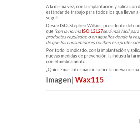
A la misma vez, con la implantación y aplicación 
estándar de trabajo para todos los que llevan a
seguir.
Desde
ISO,
Stephen Wilkins, presidente del com
que
“con la norma
ISO 13127
será más fácil para
productos regulados, o en aquellos donde la res
de que los consumidores reciben esa protección.
Por todo lo indicado, con la implantación y apli
nuevas medidas de prevención, la industria farm
con el medicamento.
¿Quiere mas información sobre la nueva norma
Imagen|
Wax115