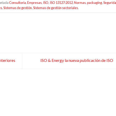
uetada
Consultoría
,
Empresas
,
ISO
,
ISO 13127:2012
,
Normas
,
packaging
,
Segurid
es
,
Sistemas de gestión
,
Sistemas de gestión sectoriales
.
nteriores
ISO & Energy la nueva publicación de ISO