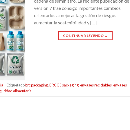
cadena de suministro. La reciente publicación de 
versión 7 trae consigo importantes cambios
orientados a mejorar la gestión de riesgos,
aumentar la sostenibilidad y […]
CONTINUAR LEYENDO
→
ia
|
Etiquetado
brc packaging
,
BRCGS packaging
,
envases reciclables
,
envases
guridad alimentaria