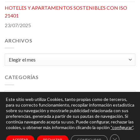
HOTELES Y APARTAMENTOS SOSTENIBLES CON ISO
21401
23/07/2025
ARCHIVOS
Archivos
CATEGORÍAS
Categorías
Este sitio web utiliza Cookies, tanto propias como de terceros,
para su correcto funcionamiento, recopilar información estadística
sobre su navegación y mostrarle publicidad relacionada con sus
preferencias, generada a partir de sus pautas de navegación. Si
continúa navegando acepta su uso. Puede configurar, rechazar las
cookies, u obtener más información clicando la opción
“configurar”
.
© 2026
Integra
| Todos los derechos reservados |
Aviso
CERRAR EL
ACEPTAR
RECHAZAR
CONFIGURAR