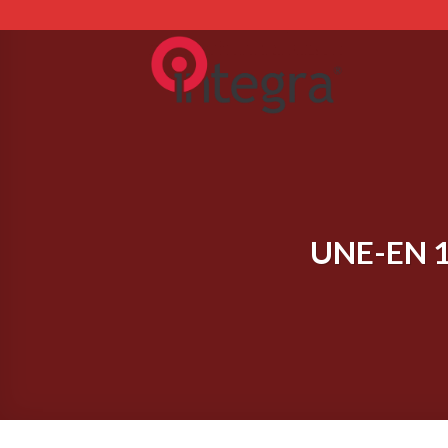
Skip
to
content
UNE-EN 16