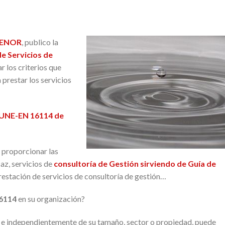
ENOR
, publico la
 Servicios de
ar los criterios que
prestar los servicios
NE-EN 16114 de
 proporcionar las
az, servicios de
consultoría de Gestión sirviendo de Guía de
prestación de servicios de consultoría de gestión…
6114
en su organización?
a e independientemente de su tamaño, sector o propiedad, puede