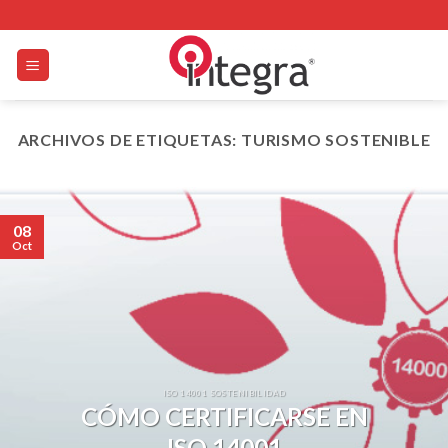
Skip
to
content
ARCHIVOS DE ETIQUETAS:
TURISMO SOSTENIBLE
08
Oct
ISO 14001 SOSTENIBILIDAD
CÓMO CERTIFICARSE EN
ISO 14001