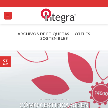
Skip
to
content
ARCHIVOS DE ETIQUETAS:
HOTELES
SOSTENIBLES
08
Oct
ISO 14001 SOSTENIBILIDAD
CÓMO CERTIFICARSE EN