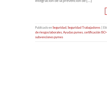
integración de la prevención de […]
Publicado en
Seguridad
,
Seguridad Trabajadores
|
Et
de riesgos laborales
,
Ayudas pymes
,
certificación IS
subvenciones pymes