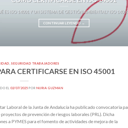
É ES ISO 14001 Y UN SISTEMA DE GESTIÓN AMBIENTAL? ISO 14001 es 
CONTINUAR LEYENDO
→
RIDAD
,
SEGURIDAD TRABAJADORES
ARA CERTIFICARSE EN ISO 45001
DO EL
02/07/2025
POR
NURIA GUZMAN
ar Laboral de la Junta de Andalucía ha publicado convocatoria pa
 proyectos de prevención de riesgos laborales (PRL). Dicha
iones a PYMES para el fomento de actividades de mejora de la