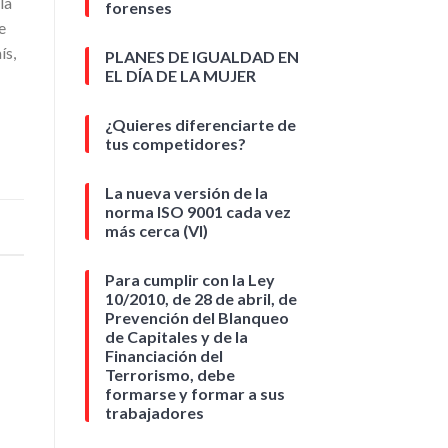
la
forenses
e
ís,
PLANES DE IGUALDAD EN
EL DÍA DE LA MUJER
¿Quieres diferenciarte de
tus competidores?
La nueva versión de la
norma ISO 9001 cada vez
más cerca (VI)
Para cumplir con la Ley
10/2010, de 28 de abril, de
Prevención del Blanqueo
de Capitales y de la
Financiación del
Terrorismo, debe
formarse y formar a sus
trabajadores