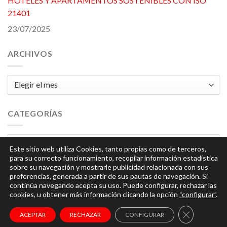
HOTELES Y APARTAMENTOS SOSTENIBLES CON ISO
21401
23/07/2025
ARCHIVOS
Archivos
CATEGORÍAS
Categorías
Este sitio web utiliza Cookies, tanto propias como de terceros,
para su correcto funcionamiento, recopilar información estadística
sobre su navegación y mostrarle publicidad relacionada con sus
preferencias, generada a partir de sus pautas de navegación. Si
continúa navegando acepta su uso. Puede configurar, rechazar las
cookies, u obtener más información clicando la opción
“configurar”
.
© 2026
Integra
| Todos los derechos reservados |
Aviso
CERRAR EL
ACEPTAR
RECHAZAR
CONFIGURAR
Legal y Política de Privacidad
|
Política de Cookies