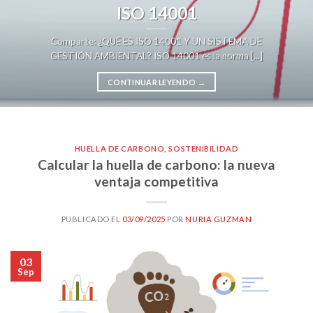
ISO 14001
Comparte: ¿QUÉ ES ISO 14001 Y UN SISTEMA DE
GESTIÓN AMBIENTAL? ISO 14001 es la norma [...]
CONTINUAR LEYENDO
→
HUELLA DE CARBONO
,
SOSTENIBILIDAD
Calcular la huella de carbono: la nueva
ventaja competitiva
PUBLICADO EL
03/09/2025
POR
NURIA GUZMAN
03
Sep