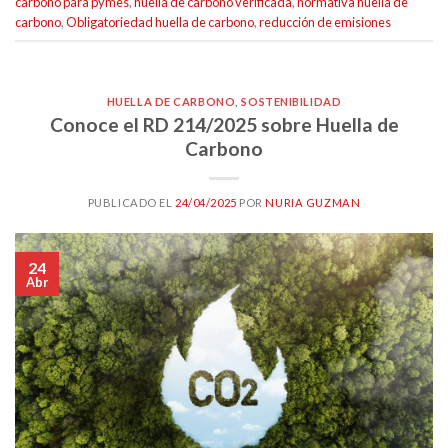
carbono para pymes
,
huella de carbono verificada
,
normativa huella de
carbono
,
Obligatoriedad huella de carbono
,
reducción de emisiones
HUELLA DE CARBONO
,
SOSTENIBILIDAD
Conoce el RD 214/2025 sobre Huella de
Carbono
PUBLICADO EL
24/04/2025
POR
NURIA GUZMAN
24
Abr