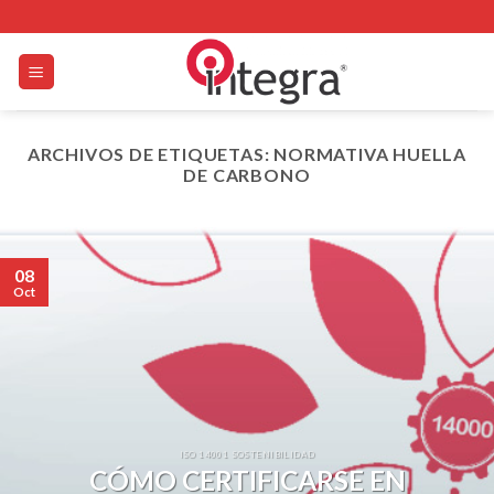
Skip
to
content
ARCHIVOS DE ETIQUETAS:
NORMATIVA HUELLA
DE CARBONO
08
Oct
ISO 14001 SOSTENIBILIDAD
CÓMO CERTIFICARSE EN