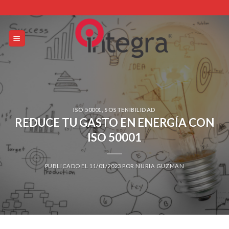
Skip
to
content
ISO 50001
,
SOSTENIBILIDAD
REDUCE TU GASTO EN ENERGÍA CON
ISO 50001
PUBLICADO EL
11/01/2023
POR
NURIA GUZMAN