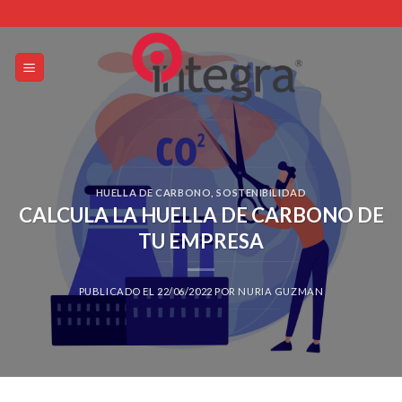
Skip
to
content
HUELLA DE CARBONO
,
SOSTENIBILIDAD
CALCULA LA HUELLA DE CARBONO DE
TU EMPRESA
PUBLICADO EL
22/06/2022
POR
NURIA GUZMAN