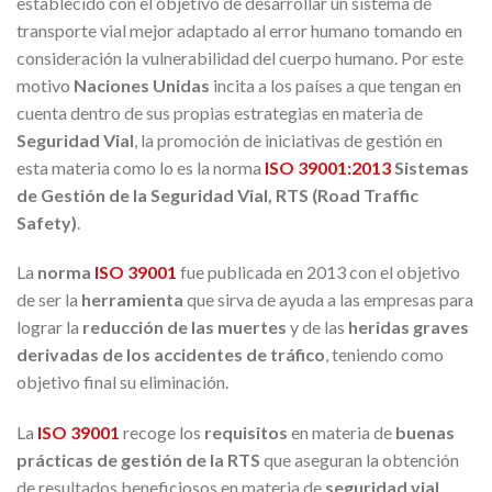
establecido con el objetivo de desarrollar un sistema de
transporte vial mejor adaptado al error humano tomando en
consideración la vulnerabilidad del cuerpo humano. Por este
motivo
Naciones Unidas
incita a los países a que tengan en
cuenta dentro de sus propias estrategias en materia de
Seguridad Vial
, la promoción de iniciativas de gestión en
esta materia como lo es la norma
ISO 39001:2013
Sistemas
de Gestión de la Seguridad Vial, RTS (Road Traffic
Safety)
.
La
norma
ISO 39001
fue publicada en 2013 con el objetivo
de ser la
herramienta
que sirva de ayuda a las empresas para
lograr la
reducción de las muertes
y de las
heridas graves
derivadas de los accidentes de tráfico
, teniendo como
objetivo final su eliminación.
La
ISO 39001
recoge los
requisitos
en materia de
buenas
prácticas de gestión de la RTS
que aseguran la obtención
de resultados beneficiosos en materia de
seguridad vial