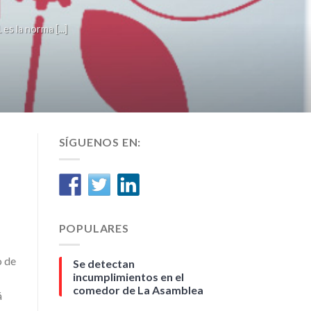
la norma [...]
SÍGUENOS EN:
POPULARES
o de
Se detectan
incumplimientos en el
comedor de La Asamblea
á