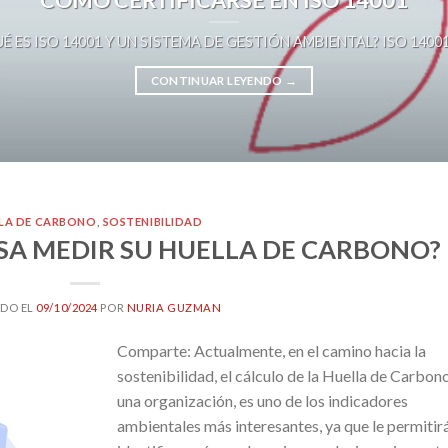
É ES ISO 14001 Y UN SISTEMA DE GESTIÓN AMBIENTAL? ISO 14001 es 
CONTINUAR LEYENDO
→
LA DE CARBONO
,
SOSTENIBILIDAD
SA MEDIR SU HUELLA DE CARBONO?
DO EL
09/10/2024
POR
NURIA GUZMAN
Comparte: Actualmente, en el camino hacia la
sostenibilidad, el cálculo de la Huella de Carbon
una organización, es uno de los indicadores
ambientales más interesantes, ya que le permitir