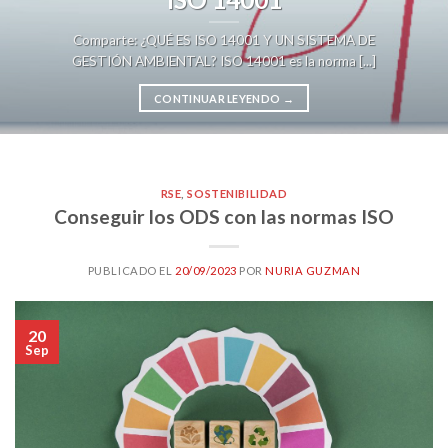
Comparte: ¿QUÉ ES ISO 14001 Y UN SISTEMA DE
GESTIÓN AMBIENTAL? ISO 14001 es la norma [...]
CONTINUAR LEYENDO
→
RSE
,
SOSTENIBILIDAD
Conseguir los ODS con las normas ISO
PUBLICADO EL
20/09/2023
POR
NURIA GUZMAN
20
Sep